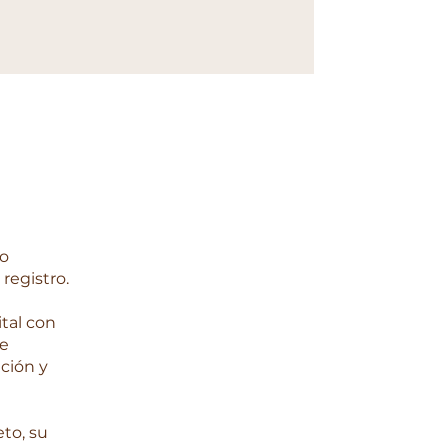
eo
registro.
ital con
de
ción y
to, su