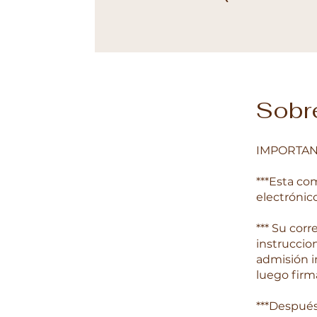
Sobr
IMPORTAN
***Esta co
electrónic
*** Su cor
instruccio
admisión i
luego firm
***Después