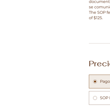
documentac
se comunic
The SOP fe
of $125.
Prec
Pago
SOP 