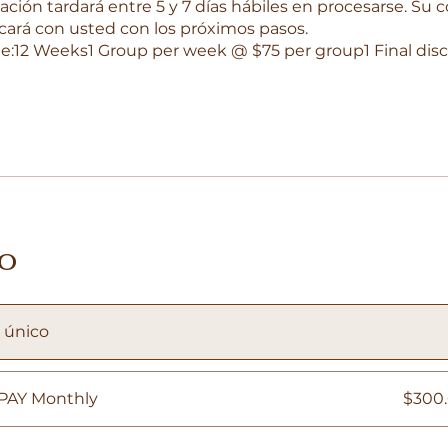
ión tardará entre 5 y 7 días hábiles en procesarse. Su 
ará con usted con los próximos pasos.
e:12 Weeks1 Group per week @ $75 per group1 Final dis
io
 único
PAY Monthly
$300.