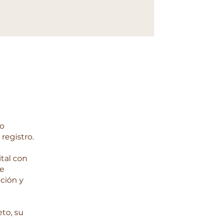
eo
registro.
ital con
de
ción y
to, su