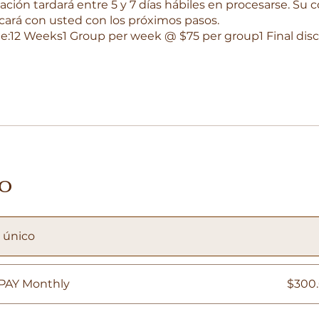
ión tardará entre 5 y 7 días hábiles en procesarse. Su 
ará con usted con los próximos pasos.
e:12 Weeks1 Group per week @ $75 per group1 Final dis
io
 único
PAY Monthly
$300.