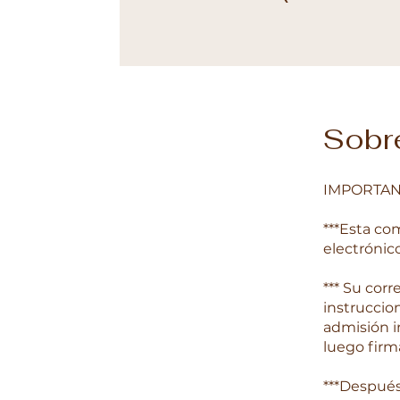
Sobr
IMPORTAN
***Esta co
electrónic
*** Su cor
instruccio
admisión i
luego firm
***Después