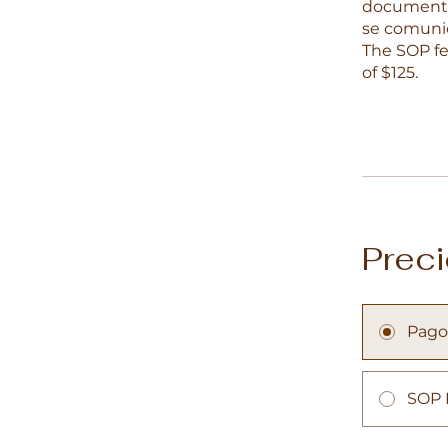
documentac
se comunic
The SOP fe
of $125.
Prec
Pago
SOP 